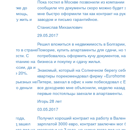
Пока гостил в Москве позвонили из компании и
сообщили что документы скоро можно будет забирать,
мне быстро оформили так как контракт на руках был с
заводом и письмо гарантийное.
Станислав Михаилович
29.05.2017
Решил вложиться в недвижимость в Болгарии, в городе
Поморие, купить апартаменты для сдачи, но там
потребовалось оформить кучу документов, на ведение
бизнеса и покупку и сдачу жилья.
Знакомый, который на Солнечном берегу себе покупал
квартиры порекомендовал фирму «Eurohome». Живу в
Питере, заехал в офис к ним побеседовал с Евгением,
все доходчиво мне объяснили, неделю назад уже
первые постояльцы заехали в апартаменты.
Игорь 28 лет
03.05.2017
Получил хороший контракт на работу в Валенсии с
зарплатой 3000 евро, контракт заключен мог быть и на 6
месяцев и на 3 года, но нужно тогда вид на жительство