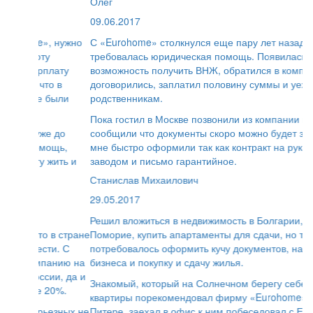
Олег
09.06.2017
С «Eurohome» столкнулся еще пару лет назад, когда
требовалась юридическая помощь. Появилась
возможность получить ВНЖ, обратился в компанию,
договорились, заплатил половину суммы и уехал к
родственникам.
Пока гостил в Москве позвонили из компании и
сообщили что документы скоро можно будет забирать,
мне быстро оформили так как контракт на руках был с
заводом и письмо гарантийное.
Станислав Михаилович
29.05.2017
Решил вложиться в недвижимость в Болгарии, в городе
Поморие, купить апартаменты для сдачи, но там
потребовалось оформить кучу документов, на ведение
бизнеса и покупку и сдачу жилья.
Знакомый, который на Солнечном берегу себе покупал
квартиры порекомендовал фирму «Eurohome». Живу в
Питере, заехал в офис к ним побеседовал с Евгением,